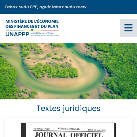
Aller
Tabax suñu PPP, nguir tabax suñu reew
au
contenu
principal
Textes juridiques