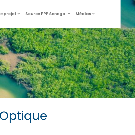
de projet
Source PPP Senegal
Médias
 Optique