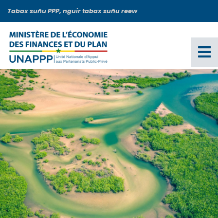
Aller
Tabax suñu PPP, nguir tabax suñu reew
au
contenu
principal