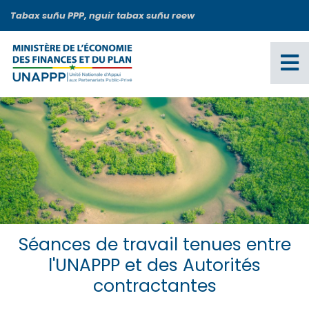
Aller
Tabax suñu PPP, nguir tabax suñu reew
au
contenu
principal
Séances de travail tenues entre
l'UNAPPP et des Autorités
contractantes