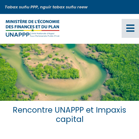
Aller
Tabax suñu PPP, nguir tabax suñu reew
au
contenu
principal
Rencontre UNAPPP et Impaxis
capital