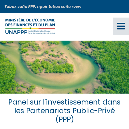
Aller
Tabax suñu PPP, nguir tabax suñu reew
au
contenu
principal
Panel sur l'investissement dans
les Partenariats Public-Privé
(PPP)