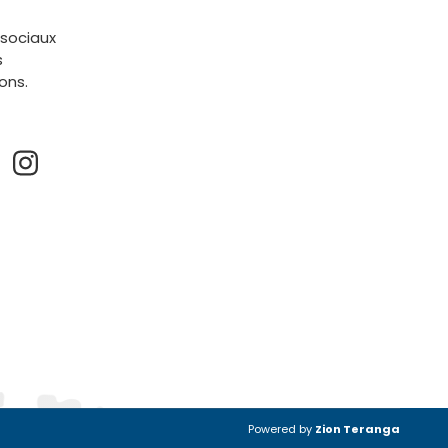
 sociaux
s
ions.
Powered by
Zion Teranga