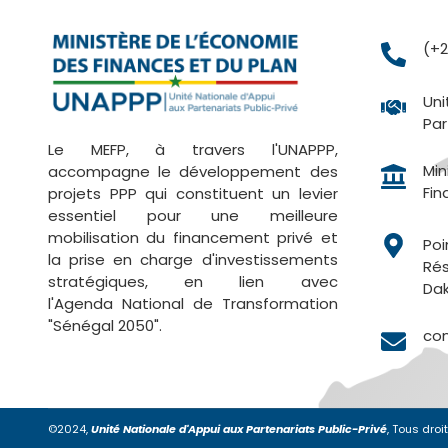
(+2
Uni
Par
Le MEFP, à travers l'UNAPPP,
Min
accompagne le développement des
Fin
projets PPP qui constituent un levier
essentiel pour une meilleure
mobilisation du financement privé et
Poi
la prise en charge d'investissements
Rés
stratégiques, en lien avec
Dak
l'Agenda National de Transformation
"Sénégal 2050".
co
©2024,
Unité Nationale d'Appui aux Partenariats Public-Privé
, Tous droi