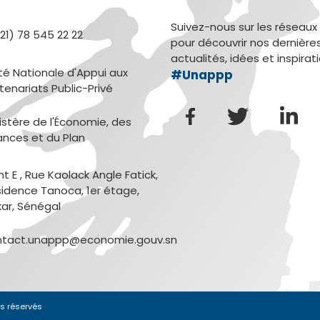
Suivez-nous sur les réseaux
21) 78 545 22 22
pour découvrir nos dernière
actualités, idées et inspirat
té Nationale d'Appui aux
#Unappp
tenariats Public-Privé
istère de l'Économie, des
ances et du Plan
nt E , Rue Kaolack Angle Fatick,
idence Tanoca, 1er étage,
ar, Sénégal
ntact.unappp@economie.gouv.sn
ts réservés