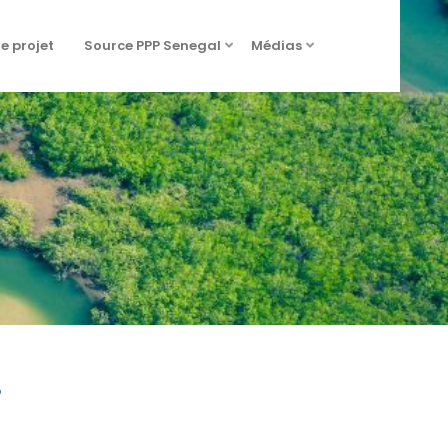
de projet
Source PPP Senegal
Médias
s